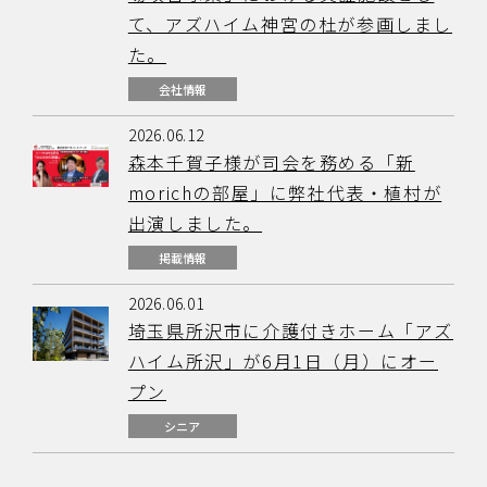
て、アズハイム神宮の杜が参画しまし
た。
会社情報
2026.06.12
森本千賀子様が司会を務める「新
morichの部屋」に弊社代表・植村が
出演しました。
掲載情報
2026.06.01
埼玉県所沢市に介護付きホーム「アズ
ハイム所沢」が6月1日（月）にオー
プン
シニア