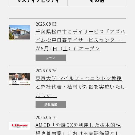
サスティナビリティ
その他
2026.08.03
千葉県松戸市にデイサービス「アズハ
イム松戸日暮デイサービスセンター」
が8月1日（土）にオープン
シニア
2026.06.26
東京大学 マイルス・ぺニントン教授
と弊社代表・植村が対談を実施いたし
ました。
掲載情報
2026.06.16
AMED「介護DXを利用した抜本的現
場改善事業」における実証施設とし