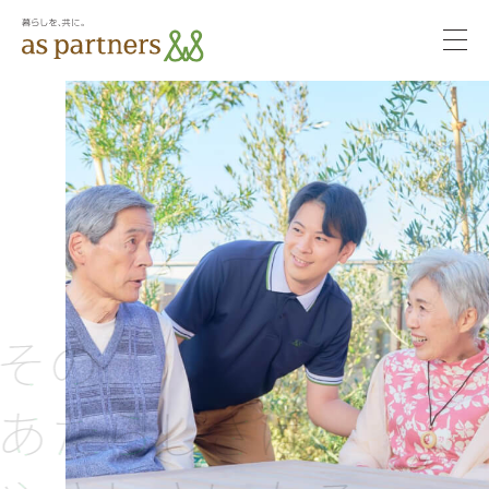
togg
navi
サステ
サステナビ
ナビリ
リティ
ティ