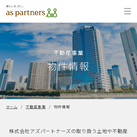
togg
navi
サステ
サステナビ
ナビリ
リティ
不動産事業
ティ
物件情報
ホーム
/
不動産事業
/
物件情報
株式会社アズパートナーズの取り扱う土地や不動産