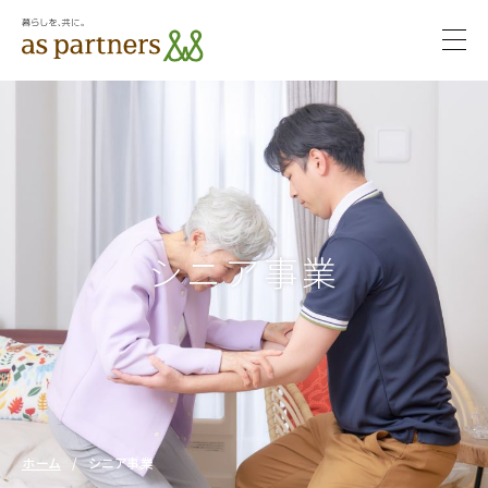
togg
navi
サステ
サステナビ
ナビリ
リティ
ティ
シニア事業
ホーム
/
シニア事業