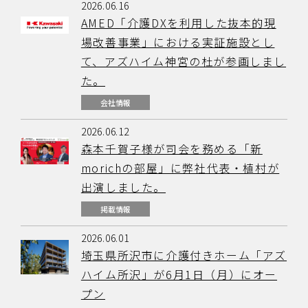
2026.06.16
AMED「介護DXを利用した抜本的現
場改善事業」における実証施設とし
て、アズハイム神宮の杜が参画しまし
た。
会社情報
2026.06.12
森本千賀子様が司会を務める「新
morichの部屋」に弊社代表・植村が
出演しました。
掲載情報
2026.06.01
埼玉県所沢市に介護付きホーム「アズ
ハイム所沢」が6月1日（月）にオー
プン